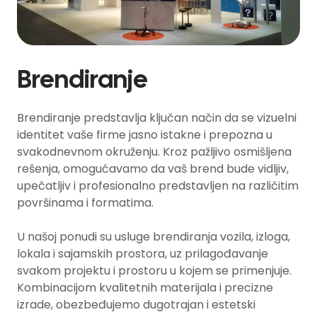
Brendiranje
Brendiranje predstavlja ključan način da se vizuelni
identitet vaše firme jasno istakne i prepozna u
svakodnevnom okruženju. Kroz pažljivo osmišljena
rešenja, omogućavamo da vaš brend bude vidljiv,
upečatljiv i profesionalno predstavljen na različitim
površinama i formatima.
U našoj ponudi su usluge brendiranja vozila, izloga,
lokala i sajamskih prostora, uz prilagođavanje
svakom projektu i prostoru u kojem se primenjuje.
Kombinacijom kvalitetnih materijala i precizne
izrade, obezbeđujemo dugotrajan i estetski