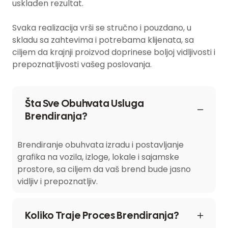
usklađen rezultat.
Svaka realizacija vrši se stručno i pouzdano, u
skladu sa zahtevima i potrebama klijenata, sa
ciljem da krajnji proizvod doprinese boljoj vidljivosti i
prepoznatljivosti vašeg poslovanja.
Šta Sve Obuhvata Usluga
Brendiranja?
Brendiranje obuhvata izradu i postavljanje
grafika na vozila, izloge, lokale i sajamske
prostore, sa ciljem da vaš brend bude jasno
vidljiv i prepoznatljiv.
Koliko Traje Proces Brendiranja?